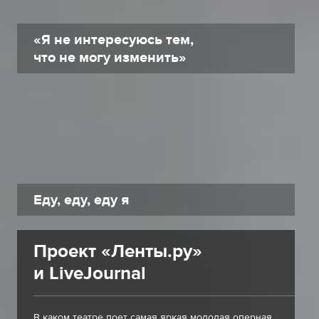
«Я не интересуюсь тем,
что не могу изменить»
Еду, еду, еду я
Проект «Ленты.ру»
и LiveJournal
В каком театре поет самая яркая молодая оперная